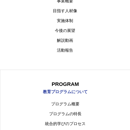
事業概要
HOME
TOPページ
目指す人材像
実施体制
ひらめきNEWS
NEWS
今後の展望
BLOG
ブログ
解説動画
活動報告
ABOUT
概要について
PROGRAM
プログラムについて
INTERVIEW
インタビュー
PROGRAM
教育プログラムについて
日本語
プログラム概要
プログラムの特長
統合的学びのプロセス
東京都市大学
理工学部
機械工学科
機械シ