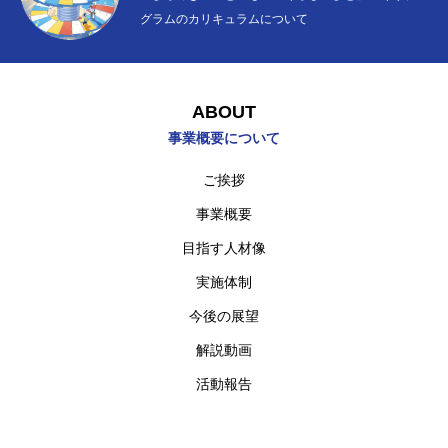
グラムのカリキュラムについて
ABOUT
概要について
PROGRAM
プログラムについて
ABOUT
事業概要について
INTERVIEW
インタビュー
ご挨拶
日本語
事業概要
目指す人材像
実施体制
東京都市大学
理工学部
機械工学科
機械シ
今後の展望
解説動画
活動報告