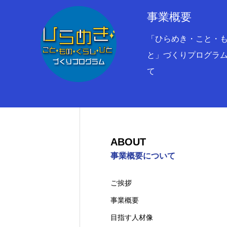
事業概要
「ひらめき・こと・
BLOG
と」づくりプログラ
て
ABOUT
ABOUT
PROGRAM
事業概要について
ご挨拶
INTERVIEW
事業概要
目指す人材像