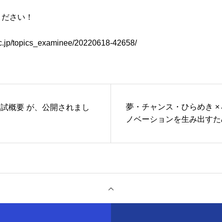
ください！
.ac.jp/topics_examinee/20220618-42658/
夢・チャンス・ひらめき ×
度入試概要 が、公開されまし
ノベーションを生み出すた
選択～ QWSアカデミア
大学） 参加者募集中！