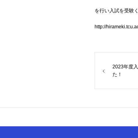
を行い入試を受験
http://hirameki.tcu
2023年
た！
HOME
ひらめきNEWS