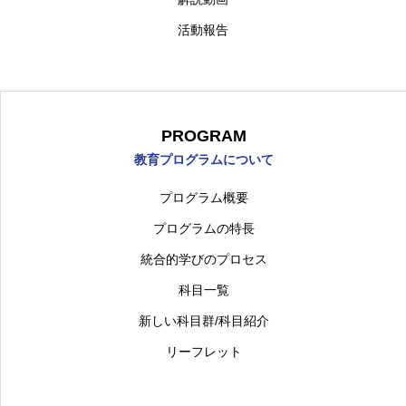
ひらめきNEWS
NEWS
活動報告
BLOG
ブログ
ABOUT
概要について
PROGRAM
PROGRAM
プログラムについて
教育プログラムについて
INTERVIEW
インタビュー
プログラム概要
プログラムの特長
日本語
統合的学びのプロセス
科目一覧
新しい科目群/科目紹介
東京都市大学
理工学部
機械工学科
機械シ
リーフレット