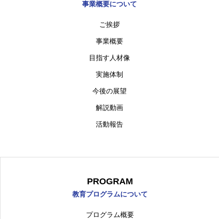
事業概要について
PROGRAM
プログラムについて
ご挨拶
事業概要
INTERVIEW
インタビュー
目指す人材像
日本語
実施体制
今後の展望
解説動画
活動報告
東京都市大学
理工学部
機械工学科
機械シ
PROGRAM
教育プログラムについて
プログラム概要