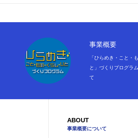
INTERVIEW
日本語
事業概要
「ひらめき・こと・
東京都市大学
理工学部
機械工学
と」づくりプログラ
て
ABOUT
事業概要について