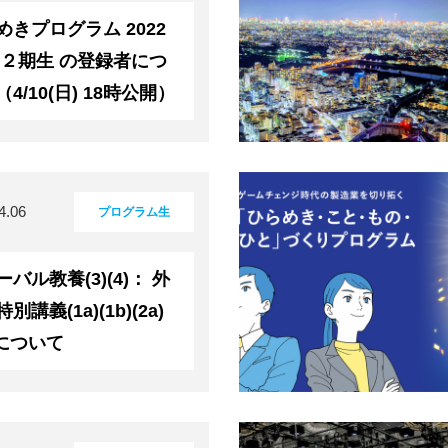
めきプログラム 2022
 ２期生 の登録者につ
4/10(日) 18時公開）
4.06
プログラム生
バル教養(3)(4)： 外
別講義(1a)(1b)(2a)
)について