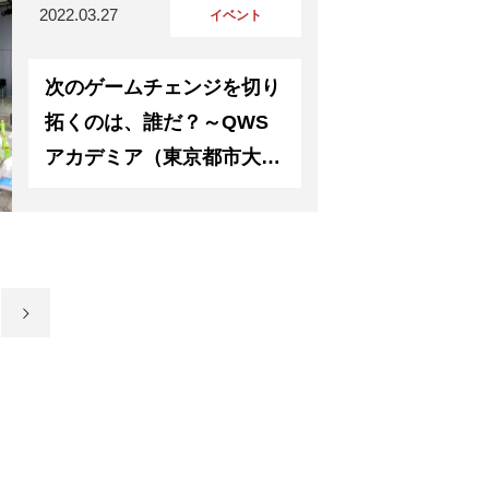
2022.03.27
イベント
NEWS
次のゲームチェンジを切り
拓くのは、誰だ？～QWS
アカデミア（東京都市大
ブログ
学）～ 理工学部６学科で
スタートする、ひらめきプ
ログラム、学際探究入試の
概要について
説明会を開催しました！
プログラムについて