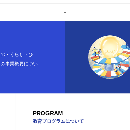
もの・くらし・ひ
科
機械システム工学科
電気電子通信工学科
医用工学科
応用
ムの事業概要につい
PROGRAM
教育プログラムについて