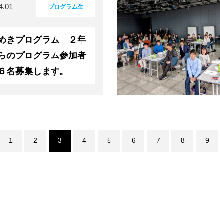
4.01
プログラム生
めきプログラム ２年
らのプログラム参加者
６名募集します。
1
2
3
4
5
6
7
8
9