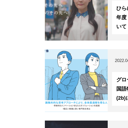
ひら
年度
いて（
2022.0
グロー
国語特
(2b
HOME