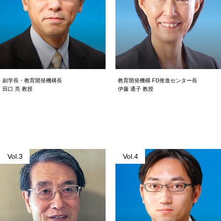
副学長・教育開発機構長
教育開発機構 FD推進センター長
田口 亮 教授
伊藤 通子 教授
これからの時代を先取りするプ
VUCA時代を生きるイノベーテ
ログラム
ィブな能力を拓く学びを
Vol.3
Vol.4