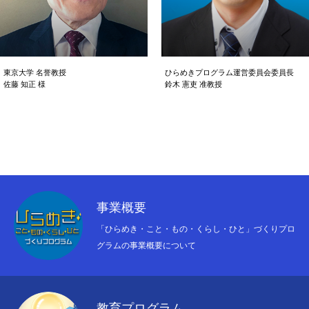
東京大学 名誉教授
ひらめきプログラム運営委員会委員長
佐藤 知正 様
鈴木 憲吏 准教授
すべての学びは統合し、学生の
世界の潮流に乗ったプログラム
生きる力になる
事業概要
「ひらめき・こと・もの・くらし・ひと」づくりプロ
グラムの事業概要について
教育プログラム